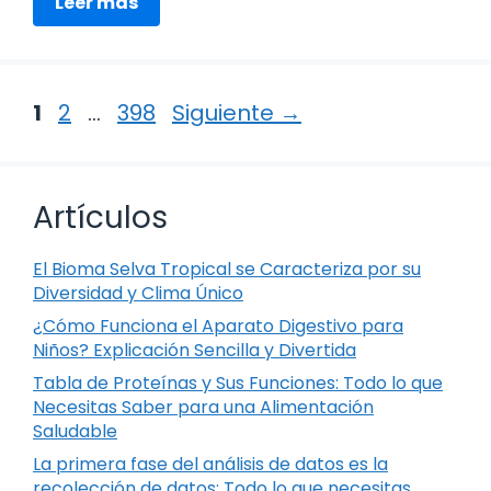
Leer más
Página
Página
Página
1
2
…
398
Siguiente
→
Artículos
El Bioma Selva Tropical se Caracteriza por su
Diversidad y Clima Único
¿Cómo Funciona el Aparato Digestivo para
Niños? Explicación Sencilla y Divertida
Tabla de Proteínas y Sus Funciones: Todo lo que
Necesitas Saber para una Alimentación
Saludable
La primera fase del análisis de datos es la
recolección de datos: Todo lo que necesitas