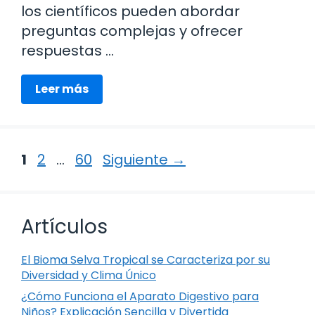
los científicos pueden abordar
preguntas complejas y ofrecer
respuestas …
Leer más
Página
Página
Página
1
2
…
60
Siguiente
→
Artículos
El Bioma Selva Tropical se Caracteriza por su
Diversidad y Clima Único
¿Cómo Funciona el Aparato Digestivo para
Niños? Explicación Sencilla y Divertida