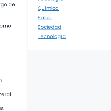
argo de
Química
Salud
 como
Sociedad
Tecnología
a
teral
ás