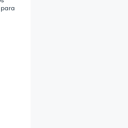
os
 para