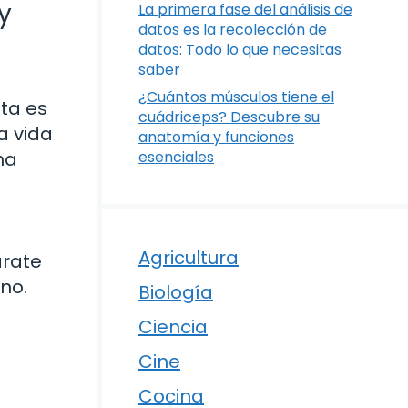
y
La primera fase del análisis de
datos es la recolección de
datos: Todo lo que necesitas
saber
¿Cuántos músculos tiene el
sta es
cuádriceps? Descubre su
a vida
anatomía y funciones
na
esenciales
Agricultura
árate
no.
Biología
Ciencia
Cine
Cocina