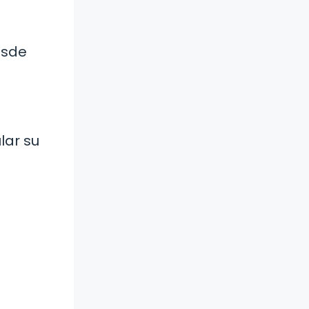
esde
lar su