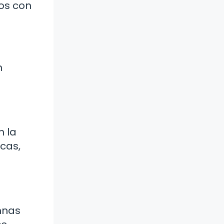
mos con
n
n la
icas,
umnas