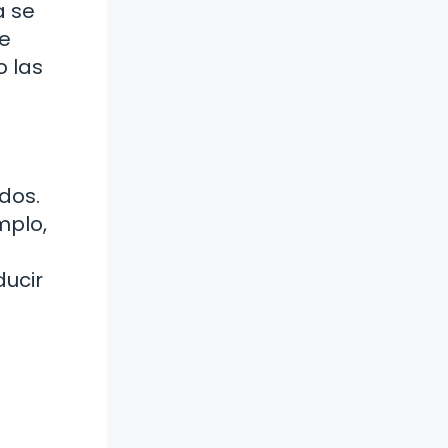
a se
de
o las
dos.
mplo,
ducir