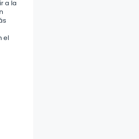
r a la
n
ás
 el