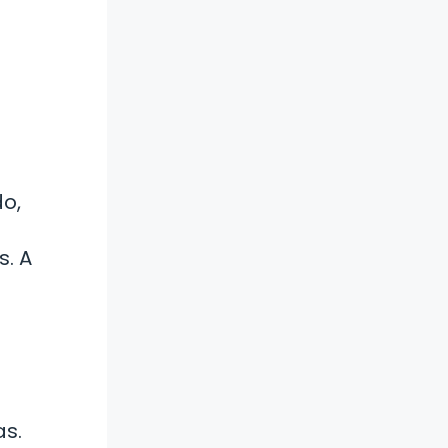
do,
. A
as.