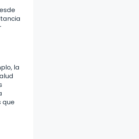
desde
rtancia
r
plo, la
salud
s
a
s que