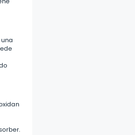
iene
 una
uede
ndo
 oxidan
sorber.