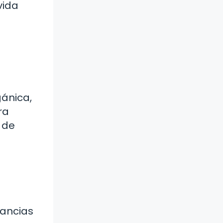
vida
ánica,
ra
 de
tancias