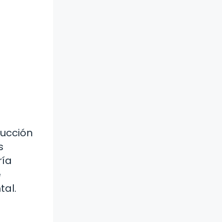
ducción
s
ría
e
tal.