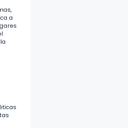
mas,
ica a
ugares
l
la
éticas
tas