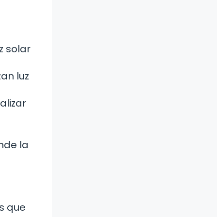
 solar
an luz
alizar
nde la
os que