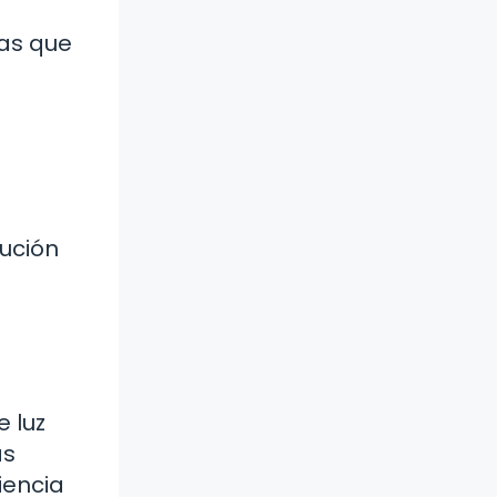
ías que
lución
e luz
as
iencia