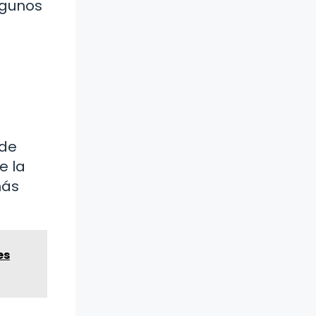
lgunos
 de
e la
más
es