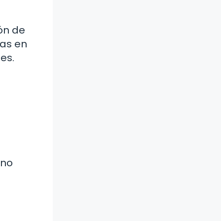
ón de
tas en
es.
ino