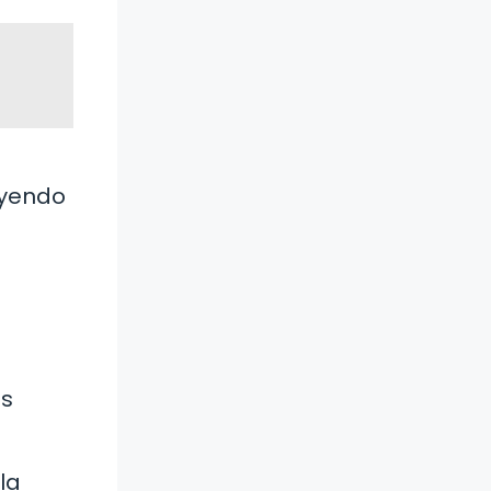
uyendo
as
la