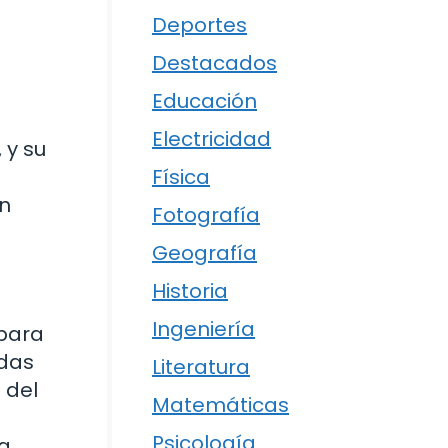
Deportes
Destacados
Educación
Electricidad
 y su
Física
én
Fotografía
Geografía
Historia
Ingeniería
 para
idas
Literatura
 del
Matemáticas
Psicología
na