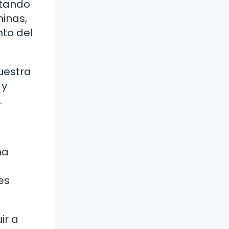
itando
minas,
nto del
nuestra
 y
.
ma
es
ir a