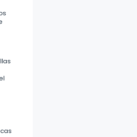
os
e
llas
el
icas