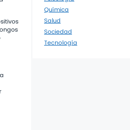
Química
Salud
sitivos
 hongos
Sociedad
o
Tecnología
ra
r