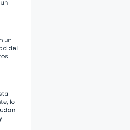
 un
n un
ad del
tos
sta
e, lo
ayudan
y