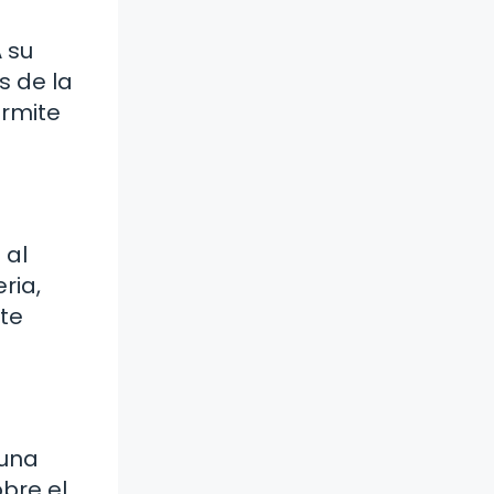
 su
s de la
ermite
 al
ria,
ste
 una
bre el