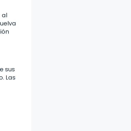
 al
vuelva
ción
de sus
o. Las