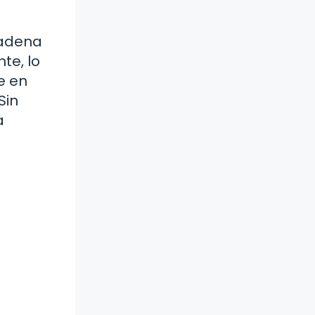
cadena
te, lo
e en
Sin
a