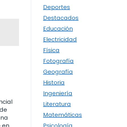
Deportes
Destacados
Educación
Electricidad
Física
Fotografía
Geografía
Historia
Ingeniería
ncial
Literatura
 de
Matemáticas
una
e en
Psicología