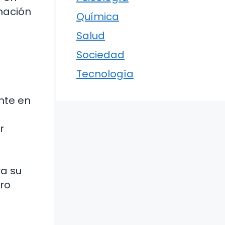
rmación
Química
Salud
Sociedad
Tecnología
ente en
r
ra su
oro