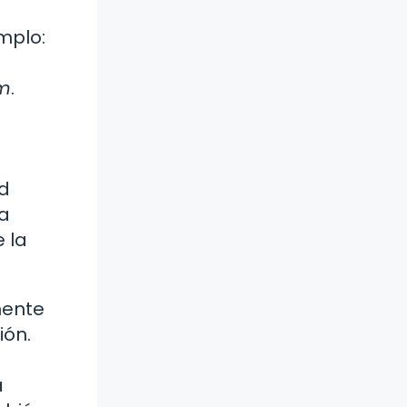
mplo:
um
.
ed
la
 la
mente
ión.
a