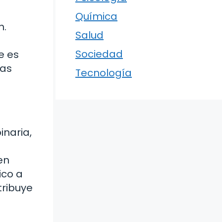
Química
n.
Salud
Sociedad
e es
mas
Tecnología
inaria,
en
ico a
tribuye