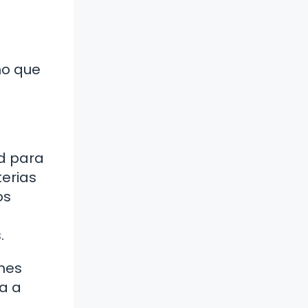
no que
d para
terias
os
.
ones
ia a
a