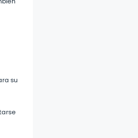
mbién
ara su
tarse