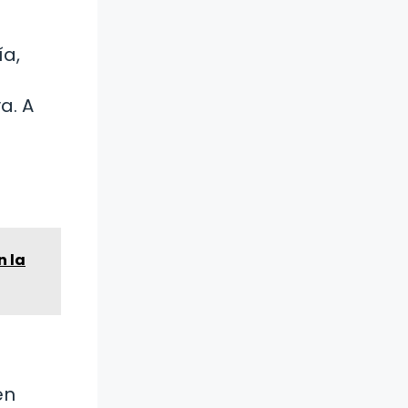
ía,
a. A
n la
en