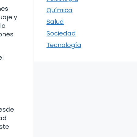
nes
Química
uaje y
Salud
la
Sociedad
iones
Tecnología
el
desde
dad
ste