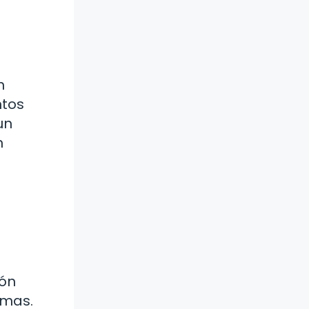
n
ntos
un
n
ión
emas.