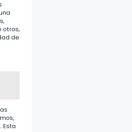
s
 una
s,
 otros,
idad de
tas
amos,
. Esta