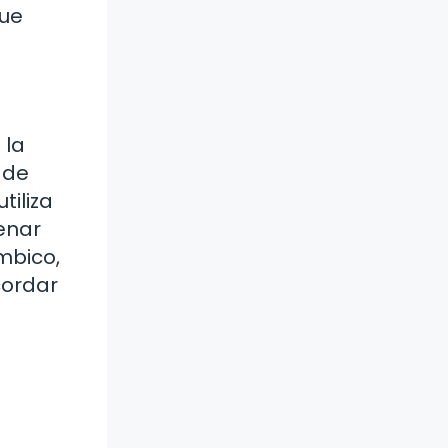
que
 la
 de
tiliza
enar
mbico,
cordar