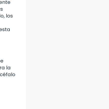
ente
as
o, los
a
esta
se
ra la
ncéfalo