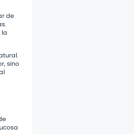
ar de
as.
 la
atural.
r, sino
al
de
lucosa