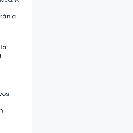
arán a
 la
a
evos
n