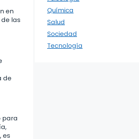
Química
an en
 de las
Salud
Sociedad
Tecnología
e
a de
o para
ía,
, es