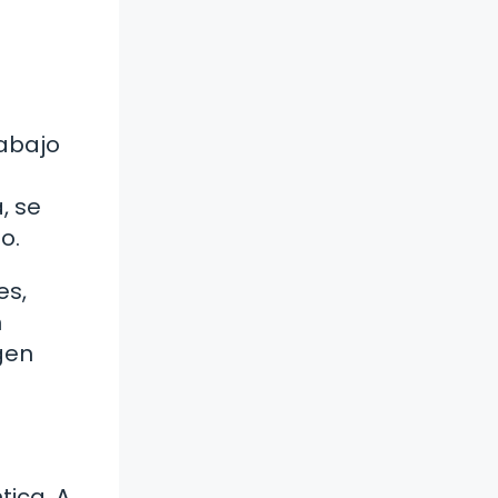
rabajo
, se
o.
es,
n
gen
tica. A