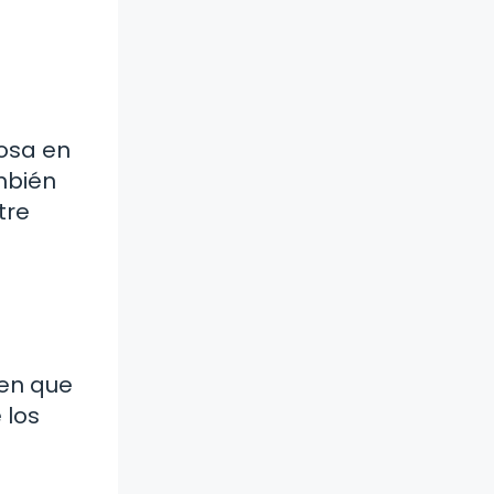
cosa en
ambién
tre
 en que
 los