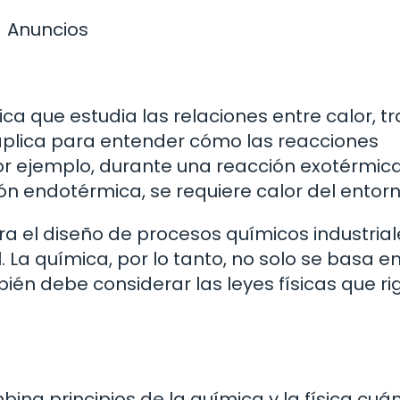
Anuncios
ca que estudia las relaciones entre calor, t
e aplica para entender cómo las reacciones
or ejemplo, durante una reacción exotérmica
ón endotérmica, se requiere calor del entorn
 el diseño de procesos químicos industrial
. La química, por lo tanto, no solo se basa e
én debe considerar las leyes físicas que ri
na principios de la química y la física cuán