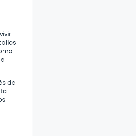
ivir
tallos
como
de
és de
sta
os