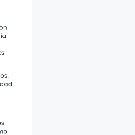
son
ia
ts
os.
idad
os
omo