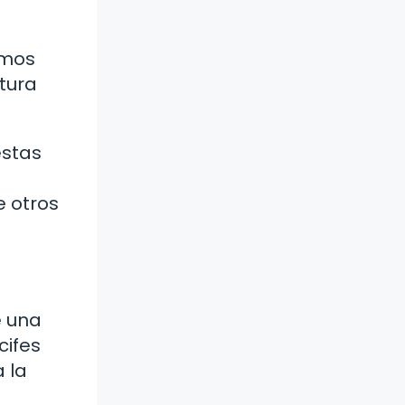
amos
tura
estas
e otros
e una
cifes
 la