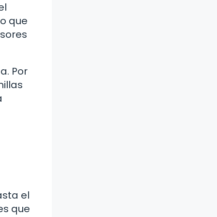
el
no que
rsores
a. Por
illas
a
sta el
es que