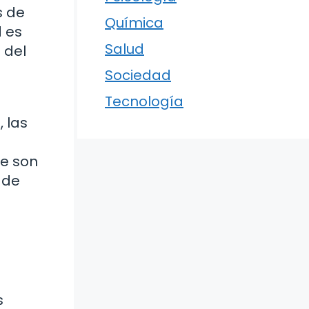
s de
Química
d es
Salud
 del
Sociedad
Tecnología
 las
ue son
 de
s