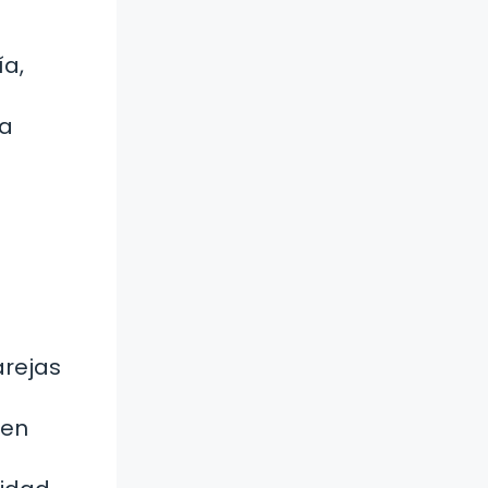
ía,
la
arejas
 en