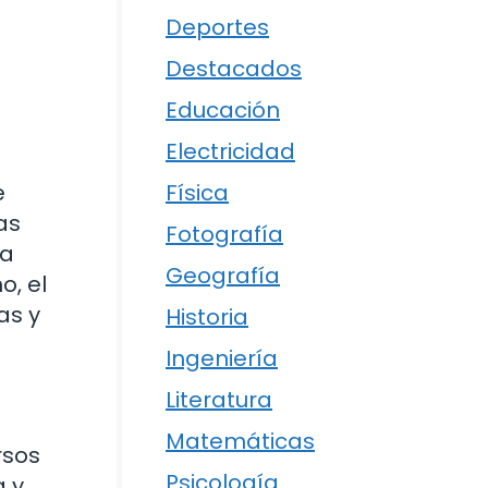
Deportes
Destacados
Educación
Electricidad
Física
e
as
Fotografía
la
Geografía
o, el
as y
Historia
Ingeniería
Literatura
Matemáticas
rsos
Psicología
a y