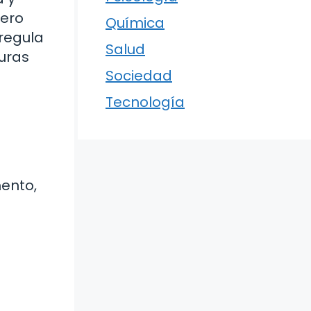
mero
Química
regula
Salud
turas
Sociedad
Tecnología
mento,