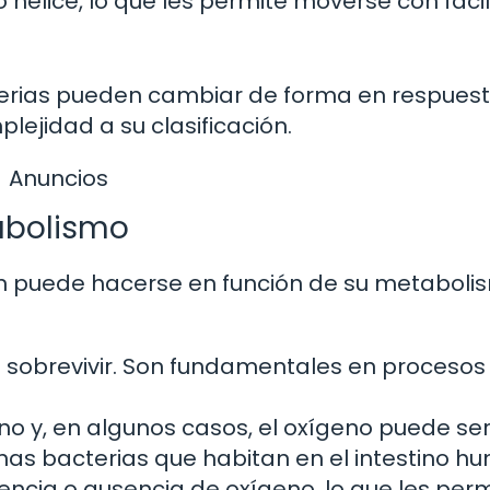
 hélice, lo que les permite moverse con faci
erias pueden cambiar de forma en respuest
ejidad a su clasificación.
Anuncios
tabolismo
én puede hacerse en función de su metabolis
 sobrevivir. Son fundamentales en proceso
no y, en algunos casos, el oxígeno puede ser
unas bacterias que habitan en el intestino h
encia o ausencia de oxígeno, lo que les per