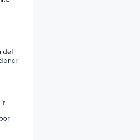
 del
cionar
 y
por