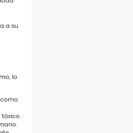
lidad
a a su
mo, lo
s como
 tóxico
umano.
mite