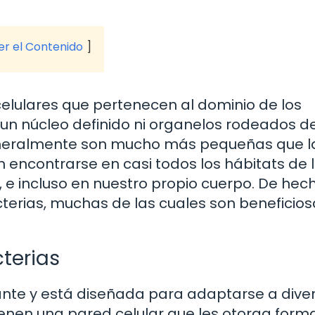
ver el Contenido
elulares que pertenecen al dominio de los
n un núcleo definido ni organelos rodeados d
neralmente son mucho más pequeñas que l
n encontrarse en casi todos los hábitats de 
, e incluso en nuestro propio cuerpo. De hech
terias, muchas de las cuales son beneficios
cterias
nante y está diseñada para adaptarse a dive
ienen una pared celular que les otorga form