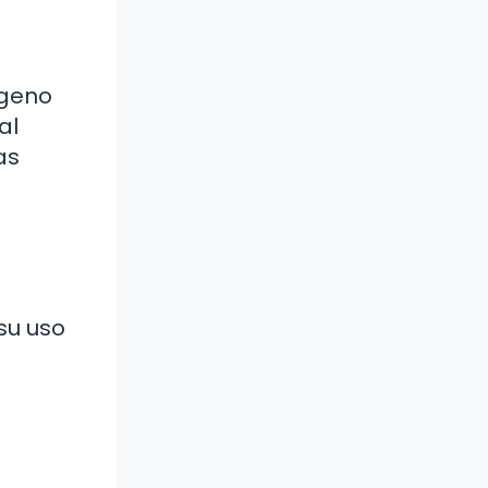
ógeno
al
as
 su uso