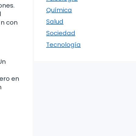
ones.
Química
l
Salud
an con
Sociedad
Tecnología
Un
pero en
n