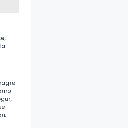
e,
la
inagre
como
gur,
ue
ón.