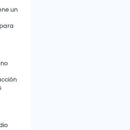
iene un
 para
 no
acción
s
dio