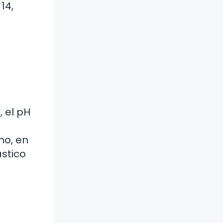
14,
, el pH
mo, en
ástico