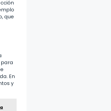
acción
jemplo
o, que
a
s para
de
da. En
ntos y
la