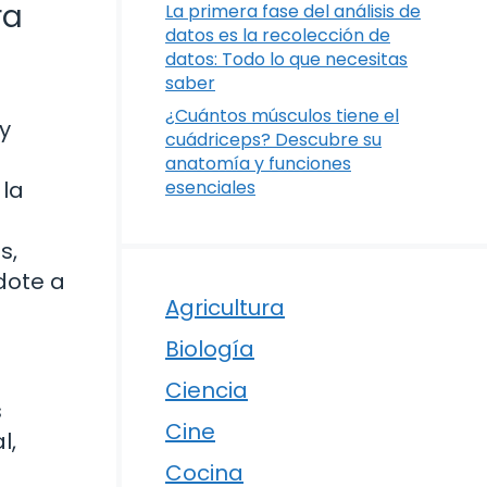
ra
La primera fase del análisis de
datos es la recolección de
datos: Todo lo que necesitas
saber
¿Cuántos músculos tiene el
y
cuádriceps? Descubre su
anatomía y funciones
 la
esenciales
s,
dote a
Agricultura
Biología
Ciencia
s
Cine
l,
Cocina