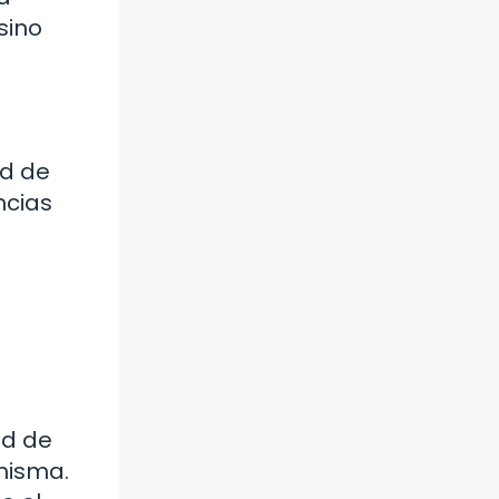
sino
ad de
ncias
ad de
misma.