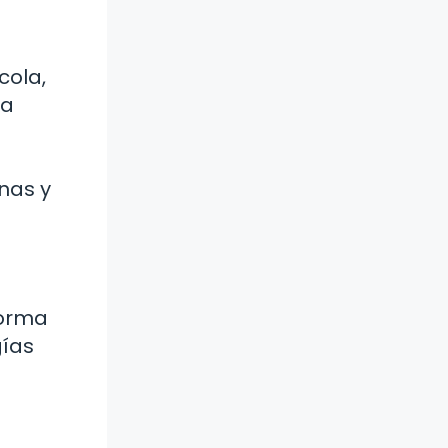
cola,
 a
nas y
forma
gías