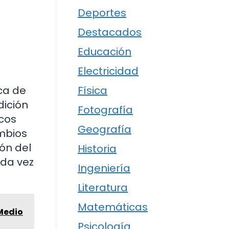
Deportes
Destacados
Educación
Electricidad
Física
ica de
dición
Fotografía
icos
Geografía
ambios
ón del
Historia
ada vez
Ingeniería
Literatura
Matemáticas
 Medio
Psicología