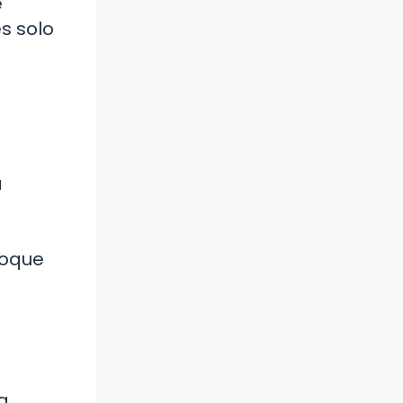
e
es solo
a
foque
a