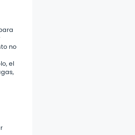
 para
r
sto no
o, el
agas,
r