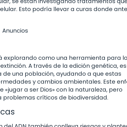
cular, se están investigando tratamientos qu
celular. Esto podría llevar a curas donde ant
Anuncios
tá explorando como una herramienta para l
xtinción. A través de la edición genética, es
a de una población, ayudando a que estas
fermedades y cambios ambientales. Este en
 «jugar a ser Dios» con la naturaleza, pero
 problemas críticos de biodiversidad.
icas
ón del ADN también conlleva riesgos y plante