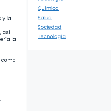
Química
y
Salud
 y la
Sociedad
 así
Tecnología
ería la
os como
r