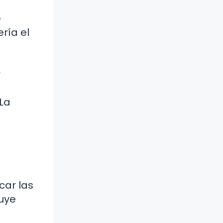
e
ría el
r
 La
car las
luye