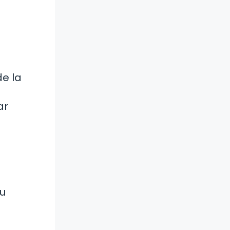
de la
ar
su