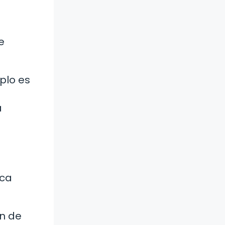
e
plo es
a
ica
ón de