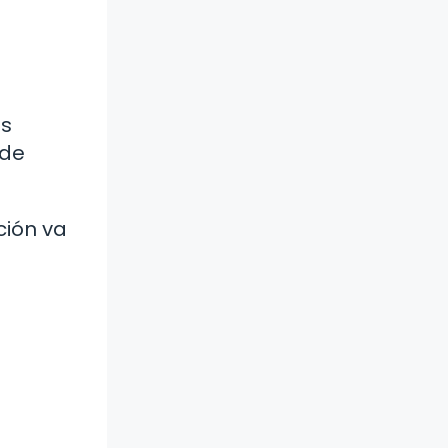
as
 de
ción va