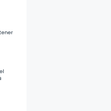
btener
el
á