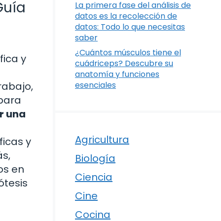
Guía
La primera fase del análisis de
datos es la recolección de
datos: Todo lo que necesitas
saber
¿Cuántos músculos tiene el
fica y
cuádriceps? Descubre su
anatomía y funciones
rabajo,
esenciales
 para
r una
Agricultura
ficas y
ás,
Biología
os en
Ciencia
ótesis
Cine
Cocina