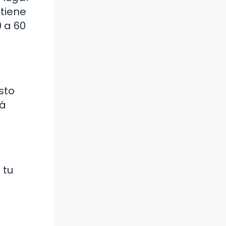
 tiene
0 a 60
sto
rá
 tu