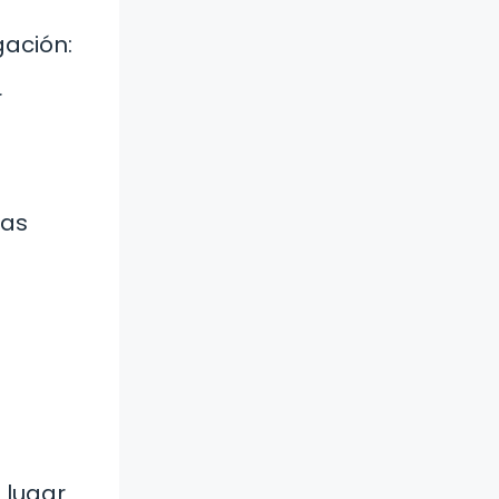
gación:
r
vas
 lugar