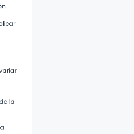
ón.
plicar
variar
de la
la