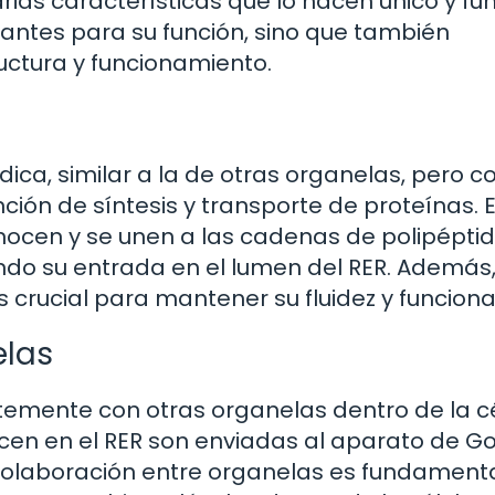
rias características que lo hacen único y fun
tantes para su función, sino que también
uctura y funcionamiento.
ica, similar a la de otras organelas, pero c
nción de síntesis y transporte de proteínas. 
nocen y se unen a las cadenas de polipépti
do su entrada en el lumen del RER. Además,
crucial para mantener su fluidez y funciona
elas
ntemente con otras organelas dentro de la cé
cen en el RER son enviadas al aparato de Go
colaboración entre organelas es fundament