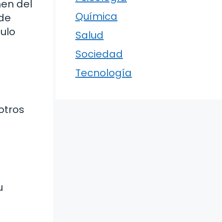
men del
Química
 de
culo
Salud
Sociedad
Tecnología
otros
u