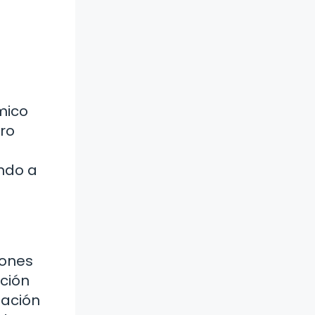
mico
ro
ndo a
iones
ición
mación