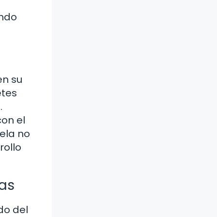
ando
en su
etes
.
on el
ela no
rollo
las
do del