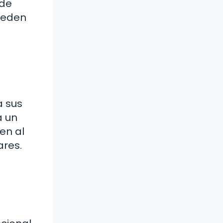
 de
pueden
a sus
a un
en al
ares.