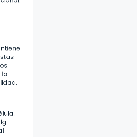
cional.
ontiene
Estas
dos
 la
lidad.
lula.
lgi
al