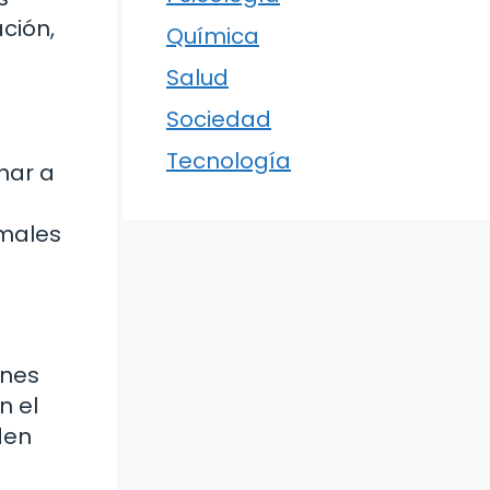
ción,
Química
Salud
Sociedad
Tecnología
har a
imales
ones
n el
den