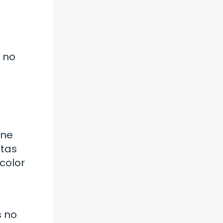
 no
.
ene
atas
color
s no