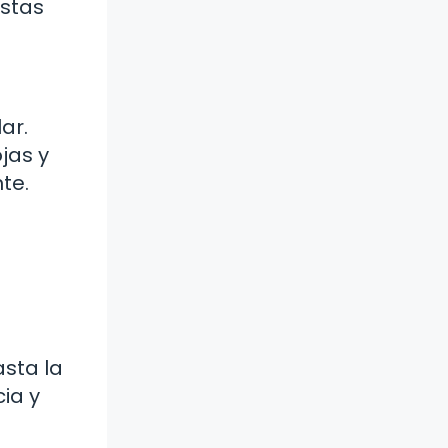
estas
ar.
jas y
te.
asta la
ia y