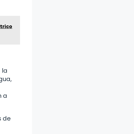
trico
 la
gua,
n a
s de