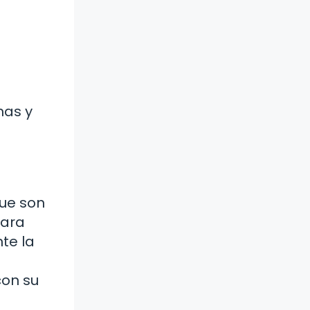
mas y
que son
para
nte la
con su