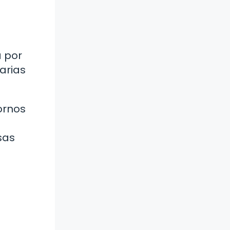
a por
arias
ornos
sas