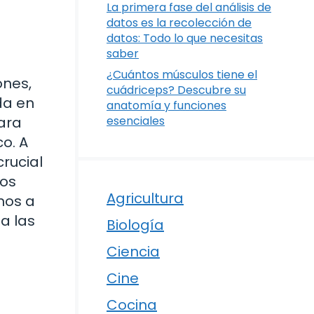
La primera fase del análisis de
datos es la recolección de
datos: Todo lo que necesitas
saber
¿Cuántos músculos tiene el
ones,
cuádriceps? Descubre su
da en
anatomía y funciones
ara
esenciales
o. A
rucial
los
Agricultura
mos a
a las
Biología
Ciencia
Cine
Cocina