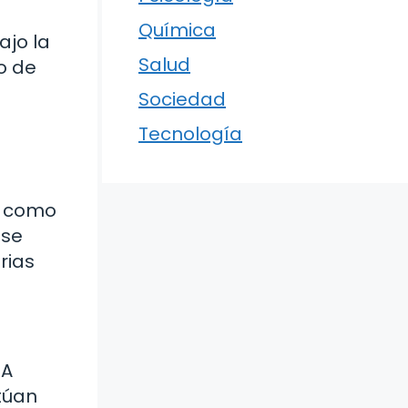
Química
ajo la
Salud
o de
Sociedad
Tecnología
í como
 se
rias
 A
túan