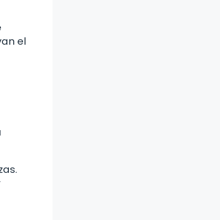
e
van el
a
zas.
y