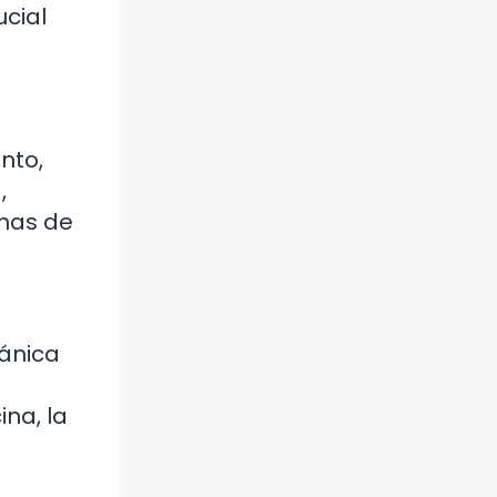
cial
ento,
,
rmas de
tánica
ina, la