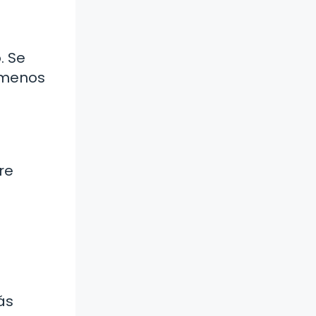
. Se
s menos
re
ás