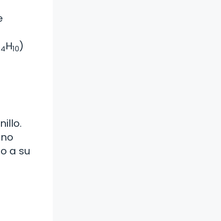
e
C
H
)
4
10
illo.
eno
o a su