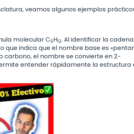
nclatura, veamos algunos ejemplos práctico
mula molecular C
H
. Al identificar la cade
5
12
lo que indica que el nombre base es «pentan
 carbono, el nombre se convierte en 2-
ermite entender rápidamente la estructura 