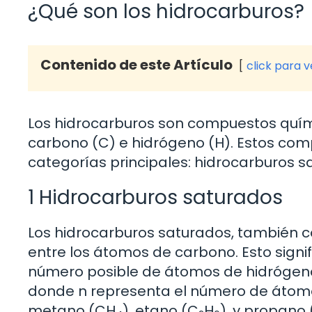
¿Qué son los hidrocarburos?
Contenido de este Artículo
click para 
Los hidrocarburos son compuestos quí
carbono (C) e hidrógeno (H). Estos com
categorías principales: hidrocarburos s
1 Hidrocarburos saturados
Los hidrocarburos saturados, también 
entre los átomos de carbono. Esto sign
número posible de átomos de hidrógeno.
donde n representa el número de átomo
metano (CH
), etano (C
H
), y propano