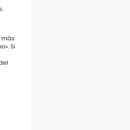
s.
na más
o». Si
del