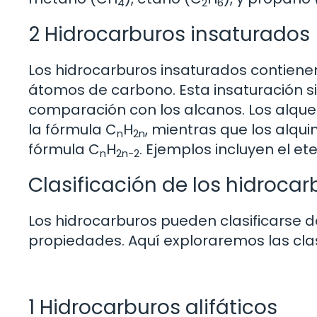
4
2
6
2 Hidrocarburos insaturados
Los hidrocarburos insaturados contienen
átomos de carbono. Esta insaturación 
comparación con los alcanos. Los alque
la fórmula C
H
, mientras que los alqui
n
2n
fórmula C
H
. Ejemplos incluyen el et
n
2n-2
Clasificación de los hidrocar
Los hidrocarburos pueden clasificarse 
propiedades. Aquí exploraremos las cl
1 Hidrocarburos alifáticos