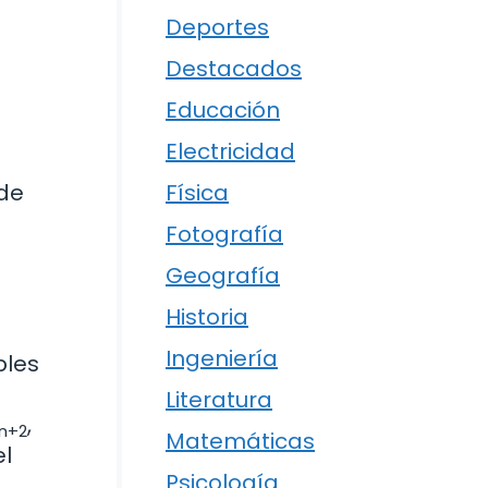
Deportes
Destacados
Educación
Electricidad
Física
de
Fotografía
Geografía
Historia
Ingeniería
ples
o
Literatura
,
n+2
Matemáticas
el
Psicología