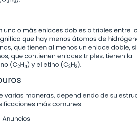
3
8
 uno o más enlaces dobles o triples entre l
significa que hay menos átomos de hidrógen
nos, que tienen al menos un enlace doble, s
nos, que contienen enlaces triples, tienen la
eno (C
H
) y el etino (C
H
).
2
4
2
2
buros
de varias maneras, dependiendo de su estruc
asificaciones más comunes.
Anuncios