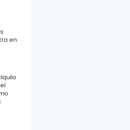
ás
tra en
lquilo
el
omo
s