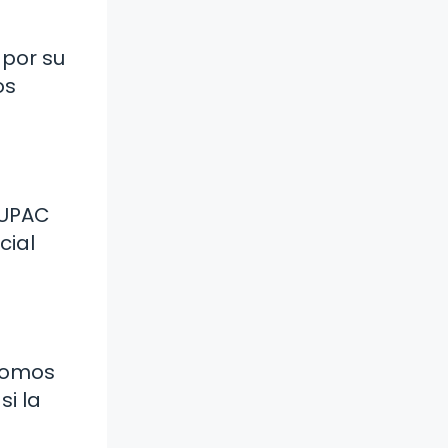
 por su
os
IUPAC
cial
átomos
i la