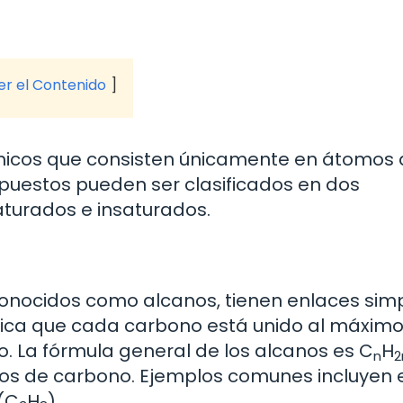
ver el Contenido
micos que consisten únicamente en átomos 
puestos pueden ser clasificados en dos
aturados e insaturados.
conocidos como alcanos, tienen enlaces sim
ifica que cada carbono está unido al máxim
 La fórmula general de los alcanos es C
H
n
2
s de carbono. Ejemplos comunes incluyen 
 (C
H
).