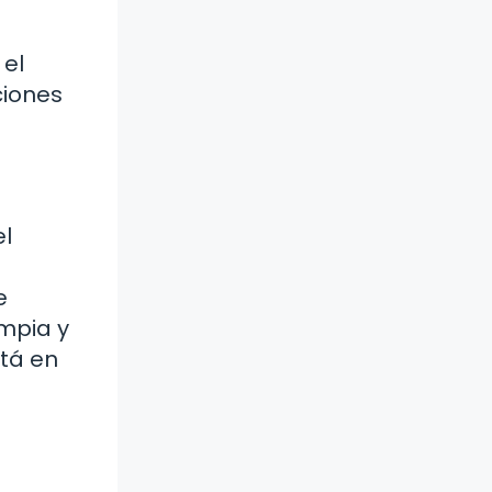
 el
ciones
el
e
mpia y
stá en