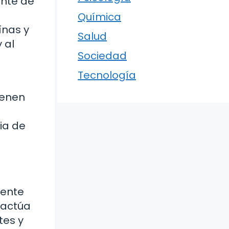
ente de
Química
ínas y
Salud
 al
Sociedad
Tecnología
ienen
ia de
vente
 actúa
tes y