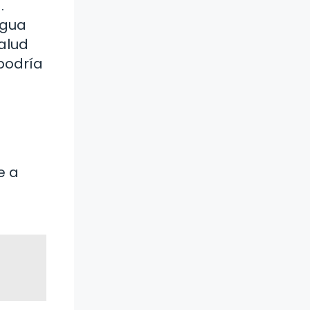
.
agua
alud
podría
e a