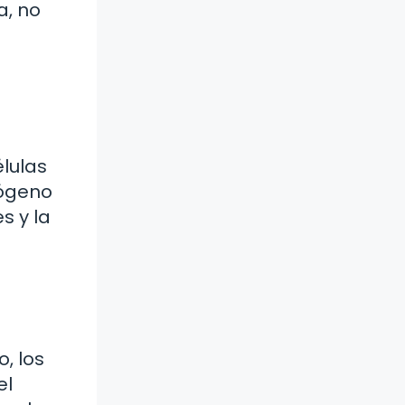
a, no
lulas
rógeno
s y la
, los
el