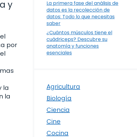
a y
La primera fase del análisis de
datos es la recolección de
datos: Todo lo que necesitas
saber
¿Cuántos músculos tiene el
el
cuádriceps? Descubre su
sa por
anatomía y funciones
el
esenciales
ormas
Agricultura
 la
n la
Biología
Ciencia
Cine
Cocina