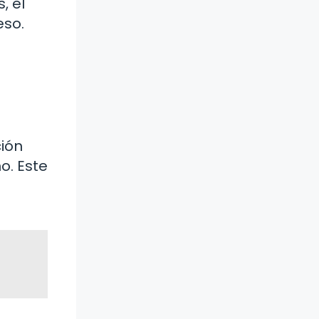
, el
eso.
ción
o. Este