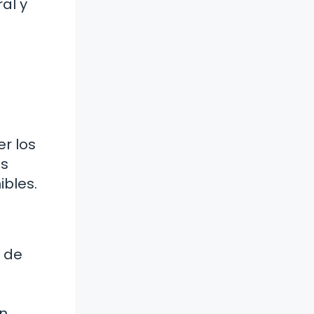
al y
r los
as
bles.
n de
én