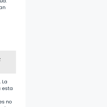
ua.
úan
y
 La
a esta
es no