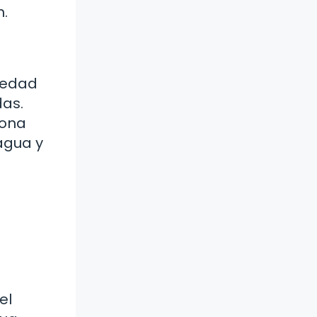
n.
riedad
as.
iona
 agua y
el