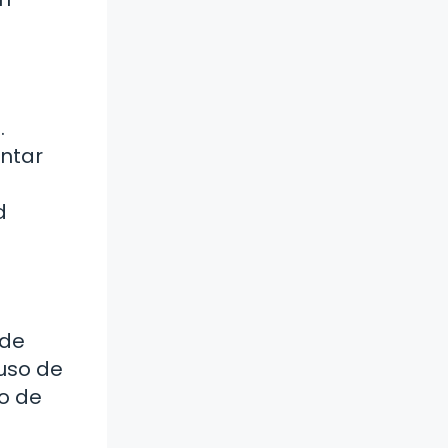
.
entar
d
ede
 uso de
so de