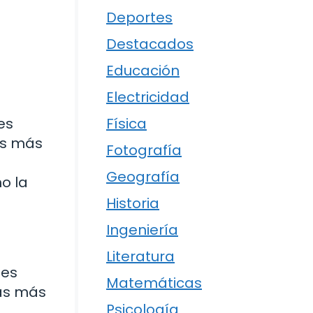
Deportes
Destacados
Educación
Electricidad
Física
es
as más
Fotografía
Geografía
o la
Historia
Ingeniería
Literatura
nes
Matemáticas
las más
Psicología