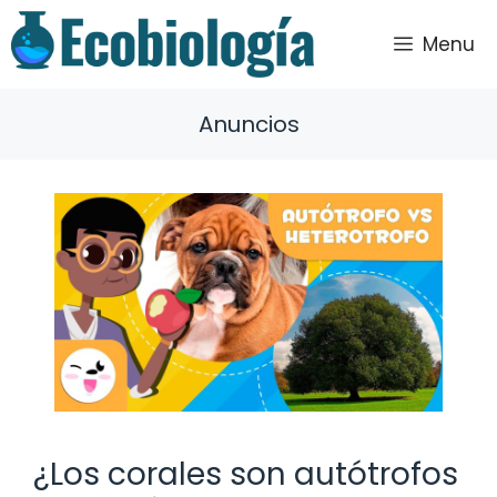
Saltar
al
Menu
contenido
Anuncios
¿Los corales son autótrofos