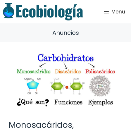
Saltar
al
Menu
contenido
Anuncios
Monosacáridos,