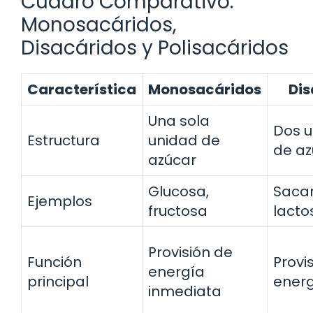
Cuadro Comparativo:
Monosacáridos,
Disacáridos y Polisacáridos
Característica
Monosacáridos
Dis
Una sola
Dos 
Estructura
unidad de
de az
azúcar
Glucosa,
Sacar
Ejemplos
fructosa
lacto
Provisión de
Función
Provi
energía
principal
energ
inmediata