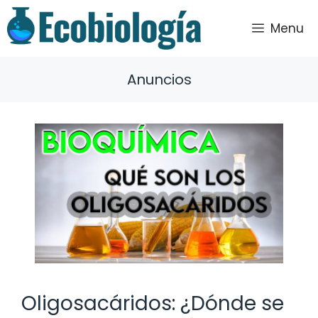
Saltar
al
Menu
contenido
Anuncios
Oligosacáridos: ¿Dónde se