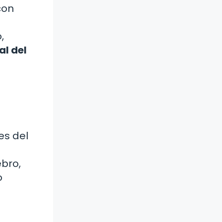
con
,
al del
es del
ebro,
o