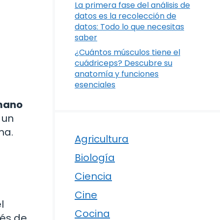
La primera fase del análisis de
datos es la recolección de
datos: Todo lo que necesitas
saber
¿Cuántos músculos tiene el
cuádriceps? Descubre su
anatomía y funciones
esenciales
n
umano
 un
ma.
Agricultura
Biología
Ciencia
Cine
l
Cocina
vés de