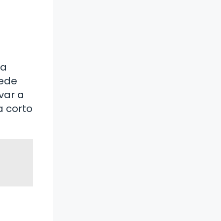
 a
uede
var a
a corto