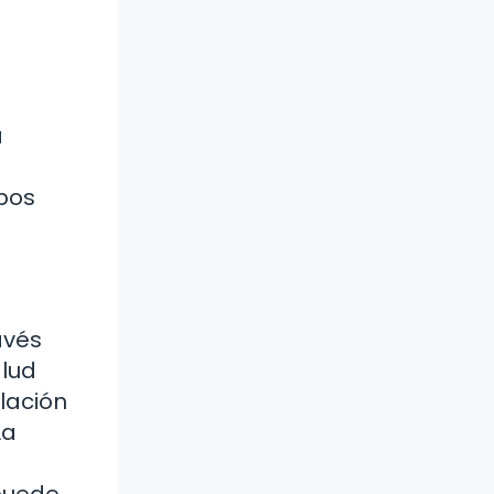
n
a
mbos
.
avés
alud
lación
La
puede