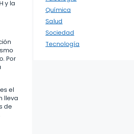
 y la
Química
Salud
Sociedad
ción
Tecnología
nismo
. Por
a
es el
 lleva
s de
,