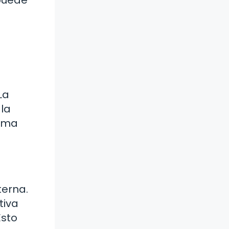
La
 la
tema
terna.
tiva
Esto