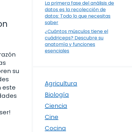
La primera fase del análisis de
datos es la recolección de
datos: Todo lo que necesitas
on
saber
¿Cuántos músculos tiene el
cuádriceps? Descubre su
anatomía y funciones
esenciales
orazón
as
oren su
des
Agricultura
n este
Biología
idades
Ciencia
ser!
Cine
Cocina