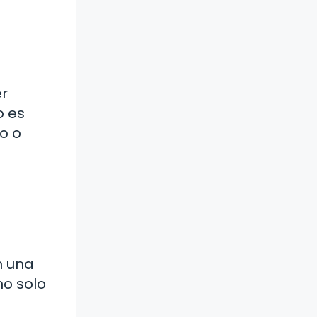
er
o es
o o
n una
no solo