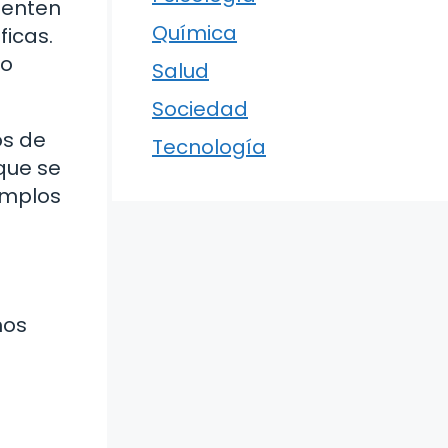
sienten
Química
ficas.
to
Salud
Sociedad
os de
Tecnología
 que se
emplos
mos