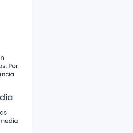
én
s. Por
ancia
edia
mos
rmedia