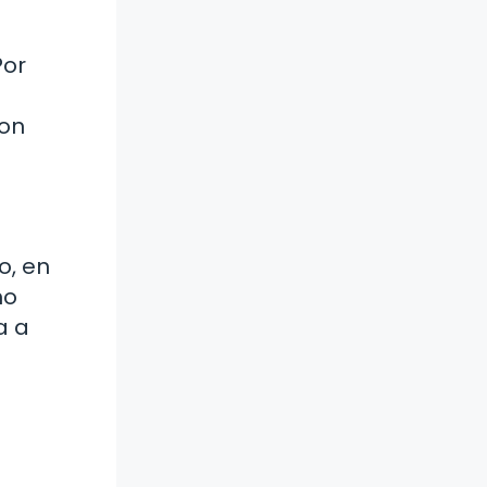
Por
son
o, en
mo
a a