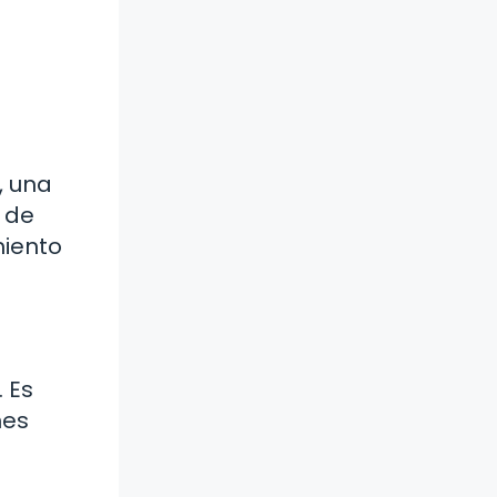
, una
o de
miento
 Es
nes