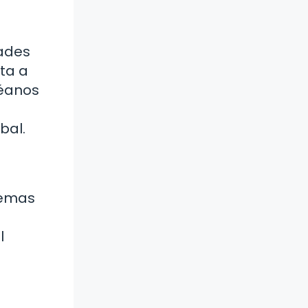
dades
ta a
céanos
bal.
stemas
l