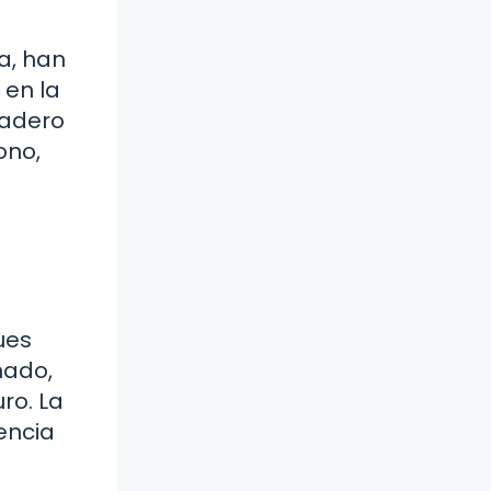
a, han
 en la
nadero
ono,
ues
nado,
ro. La
encia