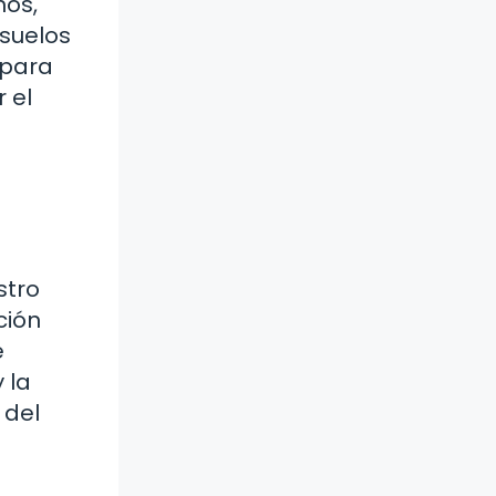
nos,
suelos
 para
 el
stro
ción
e
 la
 del