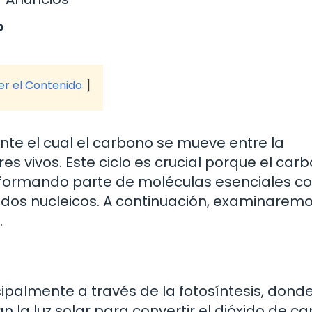
?
ver el Contenido
nte el cual el carbono se mueve entre la
res vivos. Este ciclo es crucial porque el car
 formando parte de moléculas esenciales 
cidos nucleicos. A continuación, examinaremo
.
palmente a través de la fotosíntesis, donde
an la luz solar para convertir el dióxido de c