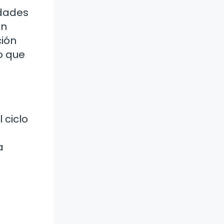
idades
en
ión
o que
 ciclo
a