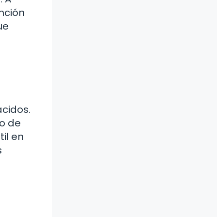
nción
ue
ácidos.
io de
il en
s