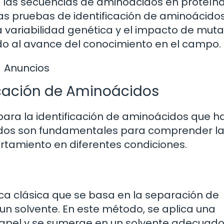
an las secuencias de aminoácidos en proteín
Las pruebas de identificación de aminoácido
la variabilidad genética y el impacto de mut
ndo al avance del conocimiento en el campo.
Anuncios
icación de Aminoácidos
para la identificación de aminoácidos que h
odos son fundamentales para comprender l
tamiento en diferentes condiciones.
ca clásica que se basa en la separación de
n solvente. En este método, se aplica una
apel y se sumerge en un solvente adecuado