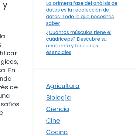
 y
La primera fase del análisis de
datos es la recolección de
datos: Todo lo que necesitas
saber
¿Cuántos músculos tiene el
la
cuádriceps? Descubre su
s
anatomía y funciones
ificar
esenciales
gicos,
ca. En
ando
Agricultura
vés de
 una
Biología
esafíos
Ciencia
te
Cine
Cocina