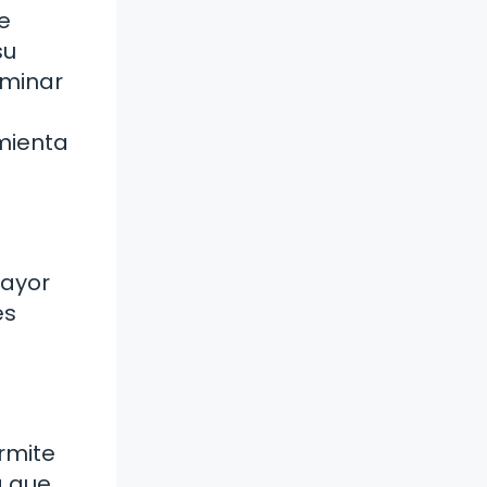
e
su
rminar
amienta
mayor
es
rmite
a que