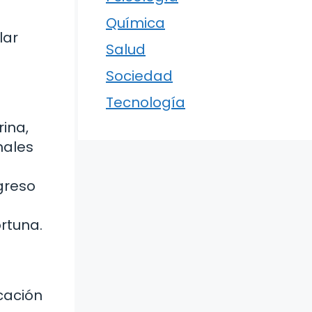
Química
lar
Salud
Sociedad
Tecnología
rina,
males
greso
rtuna.
icación