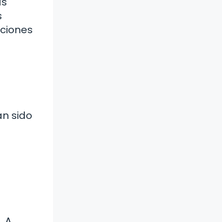
as
s
aciones
an sido
a
. A