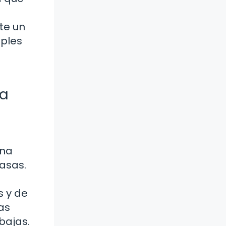
te un
iples
da
una
asas.
s y de
cas
bajas.