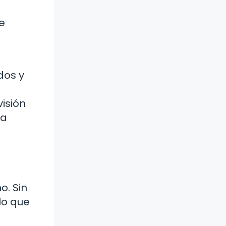
te
dos y
visión
la
o. Sin
lo que