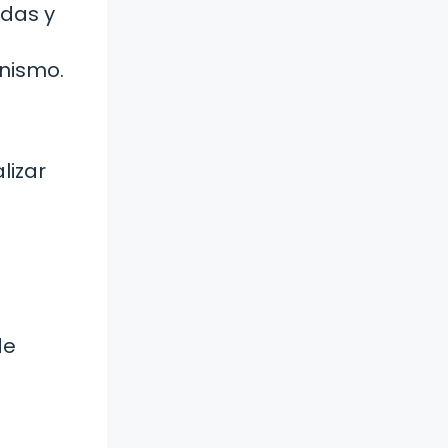
ndas y
anismo.
lizar
de