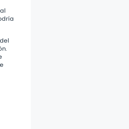
al
odría
 del
ón.
e
te