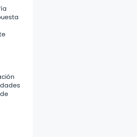
ría
spuesta
te
ación
medades
 de