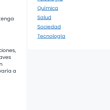
Química
Salud
 tenga
Sociedad
Tecnología
ciones,
raves
n
varía a