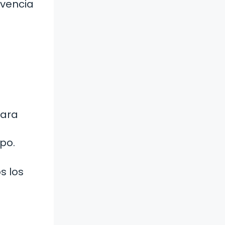
ivencia
para
po.
s los