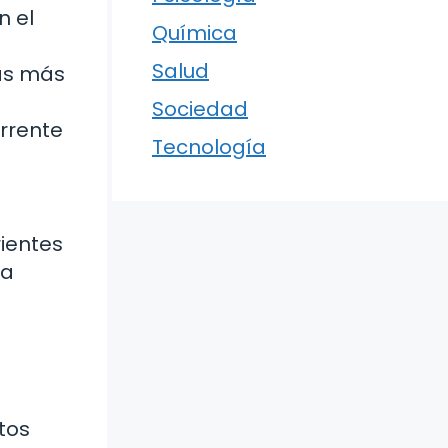
n el
Química
Salud
as más
Sociedad
orrente
Tecnología
rientes
ía
tos