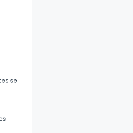
tes se
es