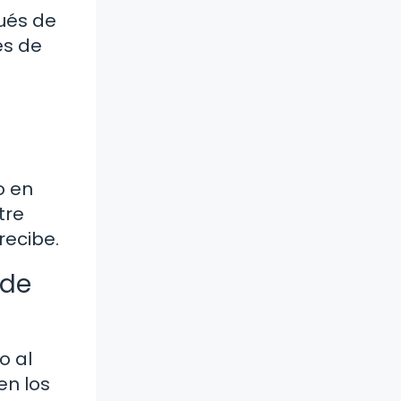
pués de
és de
o en
tre
recibe.
 de
o al
en los