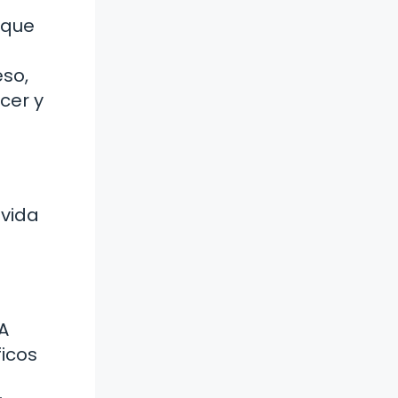
 que
eso,
cer y
 vida
A
ficos