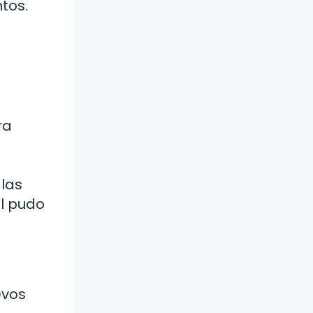
tos.
ra
 las
el pudo
evos