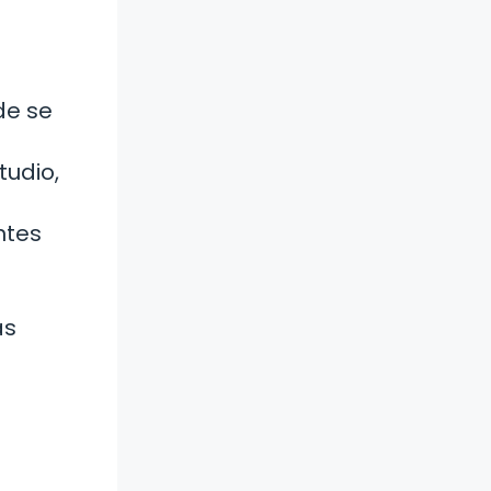
de se
tudio,
ntes
as