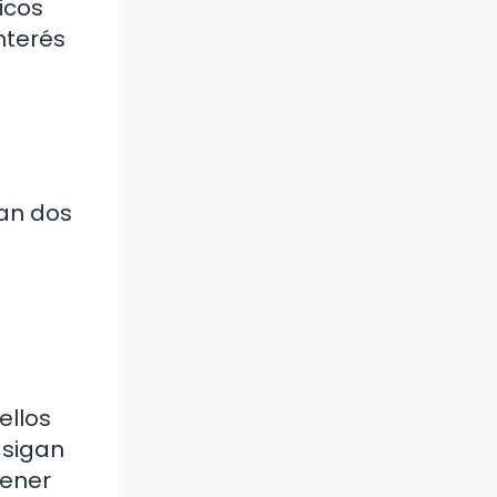
icos
nterés
an dos
ellos
 sigan
tener