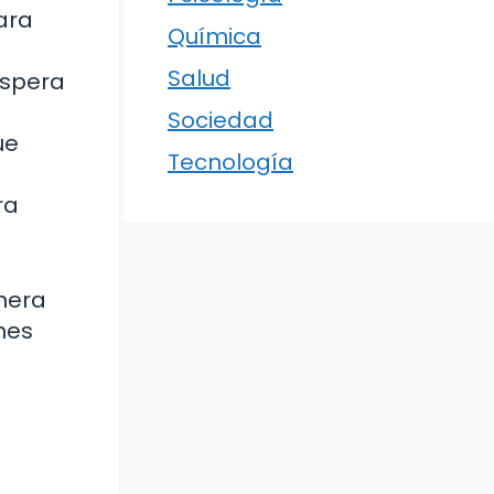
ara
Química
Salud
espera
Sociedad
ue
Tecnología
ra
nera
ones