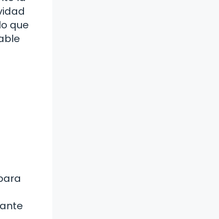
ividad
lo que
dable
 para
tante