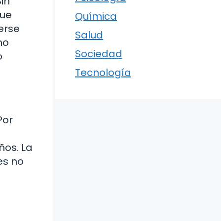
in
que
Química
erse
Salud
no
Sociedad
o
Tecnología
Por
ños. La
es no