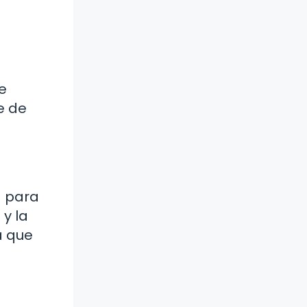
e
e de
d para
 y la
a que