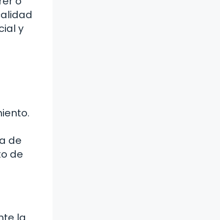
rer o
calidad
ial y
iento.
ta de
to de
nte la