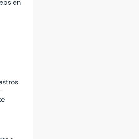
neas en
estros
r
te