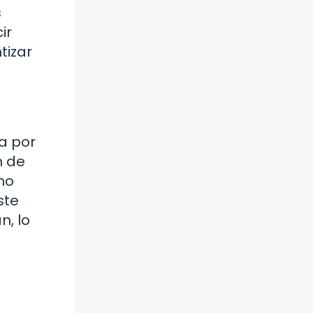
s
ir
tizar
a por
n de
mo
ste
, lo