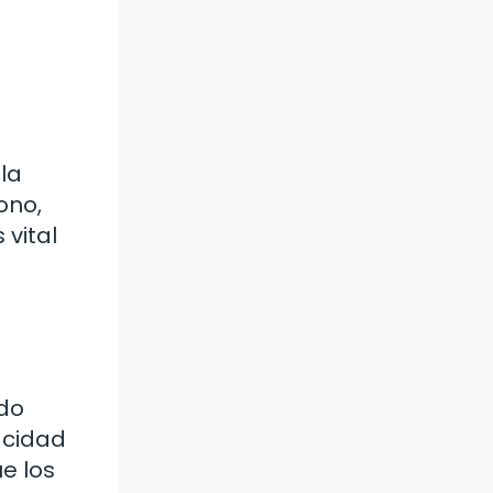
 la
ono,
vital
udo
acidad
e los