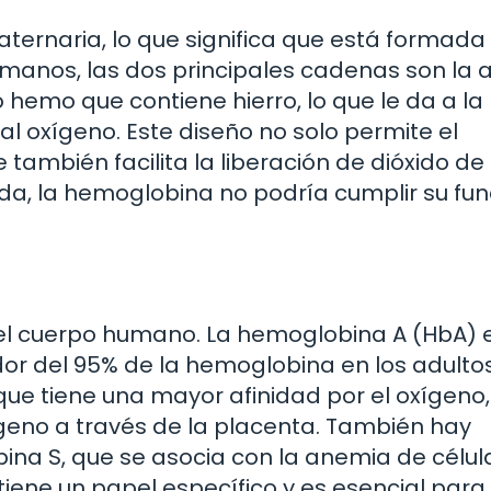
ternaria, lo que significa que está formada
umanos, las dos principales cadenas son la a
hemo que contiene hierro, lo que le da a la
 oxígeno. Este diseño no solo permite el
 también facilita la liberación de dióxido de
ada, la hemoglobina no podría cumplir su fun
 el cuerpo humano. La hemoglobina A (HbA) e
r del 95% de la hemoglobina en los adultos
ue tiene una mayor afinidad por el oxígeno,
xígeno a través de la placenta. También hay
na S, que se asocia con la anemia de célul
iene un papel específico y es esencial para 