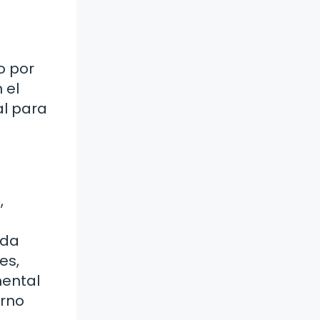
o por
 el
al para
,
ada
es,
mental
erno