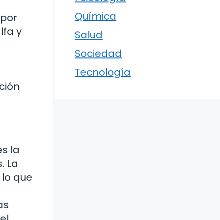
Química
 por
lfa y
Salud
Sociedad
Tecnología
ción
s la
. La
 lo que
as
el