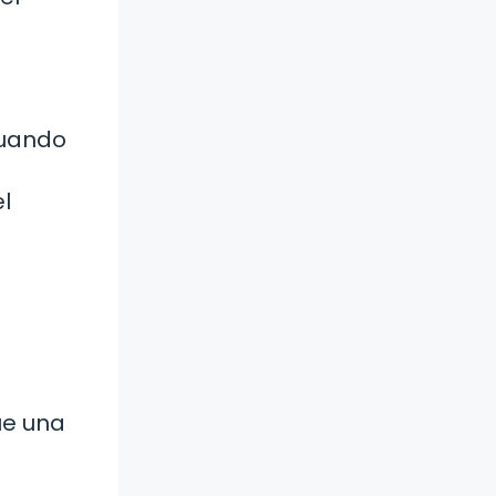
Cuando
l
ue una