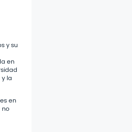
s y su
da en
rsidad
y la
res en
s no