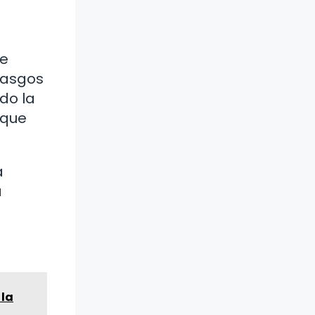
se
rasgos
do la
 que
a
a
 la