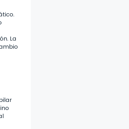
tico.
o
ón. La
cambio
ilar
ino
al