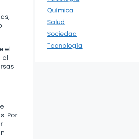
Química
nas,
Salud
o
Sociedad
Tecnología
e el
 el
ersas
ue
s. Por
r
én