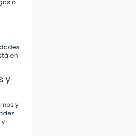
agas o
lidades
stá en
s y
smos y
dades
 y