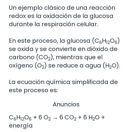
Un ejemplo clásico de una reacción
redox es la oxidación de la glucosa
durante la respiración celular.
En este proceso, la glucosa (C
H
O
)
6
12
6
se oxida y se convierte en dióxido de
carbono (CO
), mientras que el
2
oxígeno (O
) se reduce a agua (H
O).
2
2
La ecuación química simplificada de
este proceso es:
Anuncios
C
H
O
+ 6 O
→ 6 CO
+ 6 H
O +
6
12
6
2
2
2
energía