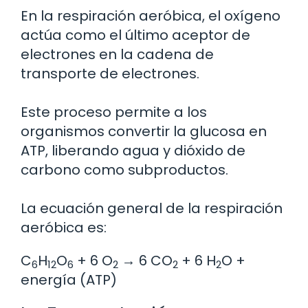
En la respiración aeróbica, el oxígeno
actúa como el último aceptor de
electrones en la cadena de
transporte de electrones.
Este proceso permite a los
organismos convertir la glucosa en
ATP, liberando agua y dióxido de
carbono como subproductos.
La ecuación general de la respiración
aeróbica es:
C
H
O
+ 6 O
→ 6 CO
+ 6 H
O +
6
12
6
2
2
2
energía (ATP)