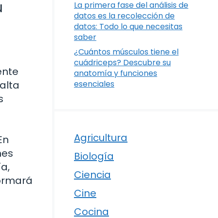
u
La primera fase del análisis de
datos es la recolección de
datos: Todo lo que necesitas
saber
¿Cuántos músculos tiene el
a
cuádriceps? Descubre su
ente
anatomía y funciones
 alta
esenciales
s
Agricultura
En
nes
Biología
a,
Ciencia
formará
Cine
Cocina