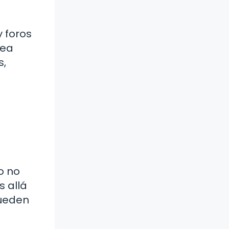
 foros
rea
s,
o no
s allá
pueden