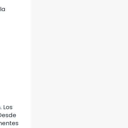
la
. Los
 Desde
nentes