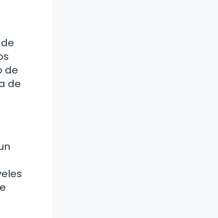
 de
os
o de
ia de
un
veles
se