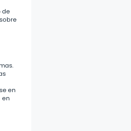
o de
 sobre
emas.
las
rse en
a en