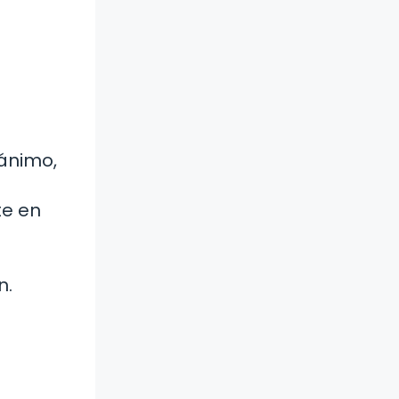
 ánimo,
te en
n.