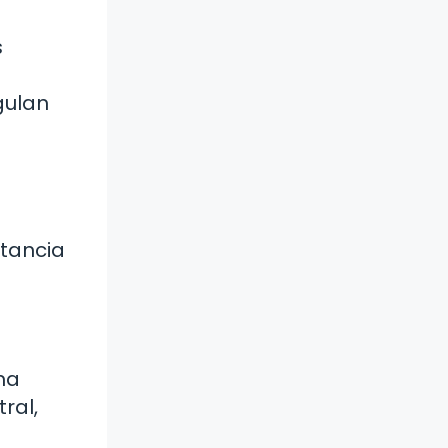
s
gulan
rtancia
ma
ral,