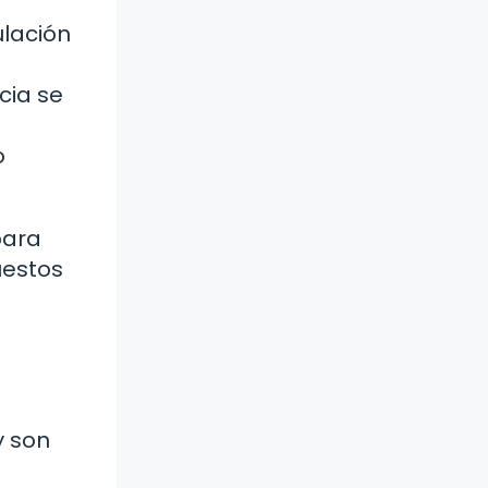
ulación
cia se
o
para
uestos
y son