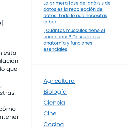
La primera fase del análisis de
datos es la recolección de
datos: Todo lo que necesitas
l
saber
¿Cuántos músculos tiene el
cuádriceps? Descubre su
anatomía y funciones
esenciales
n está
ulación
do que
Agricultura
,
Biología
stras
Ciencia
s cómo
Cine
antener
Cocina