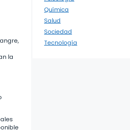
Química
Salud
Sociedad
sangre,
Tecnología
an la
o
iales
ponible