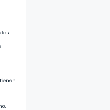
 los
e
 tienen
no.