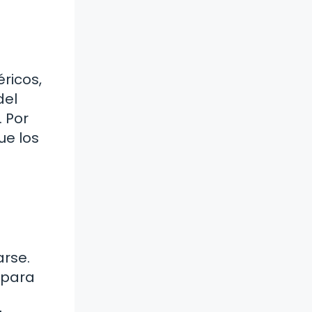
éricos,
del
. Por
ue los
arse.
 para