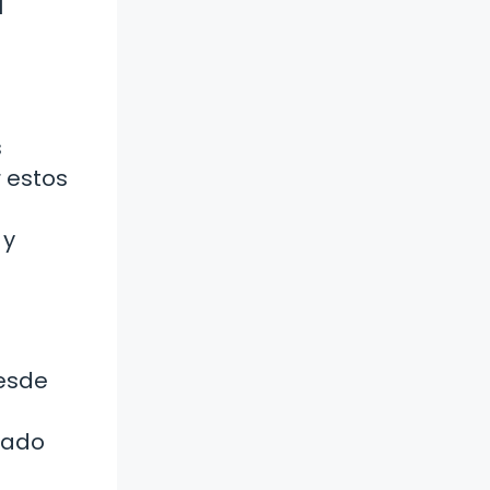
l
s
 estos
 y
desde
tado