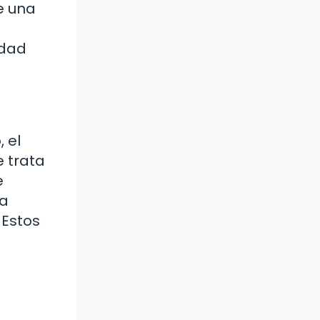
e una
idad
 el
e trata
e
ha
 Estos