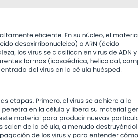
altamente eficiente. En su núcleo, el materia
cido desoxirribonucleico) o ARN (ácido
za, los virus se clasifican en virus de ADN y 
rentes formas (icosaédrica, helicoidal, comp
a entrada del virus en la célula huésped.
ias etapas. Primero, el virus se adhiere a la
 penetra en la célula y libera su material ge
a este material para producir nuevas partícul
as salen de la célula, a menudo destruyéndol
propagación de los virus y para entender cóm