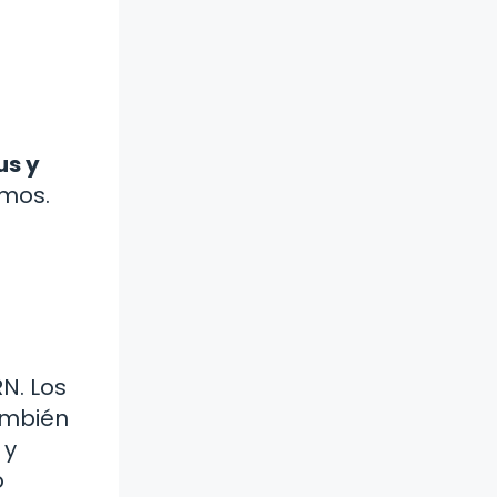
us y
smos.
N. Los
ambién
 y
o