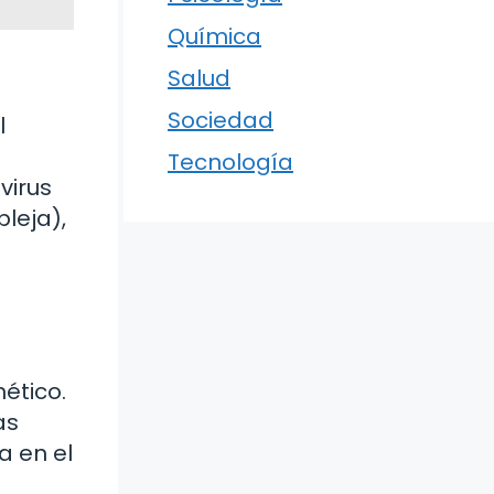
Química
Salud
Sociedad
l
Tecnología
virus
leja),
nético.
as
a en el
o