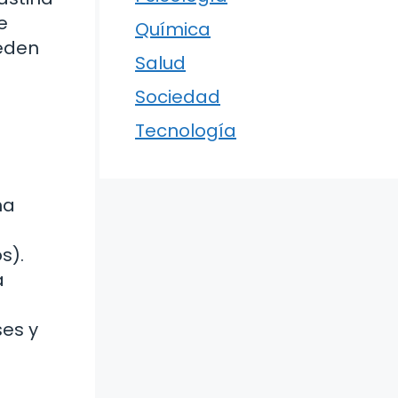
e
Química
ueden
Salud
Sociedad
Tecnología
na
s).
a
ses y