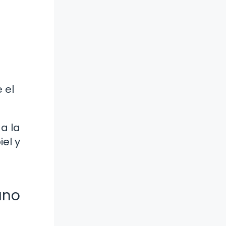
 el
a la
iel y
ano