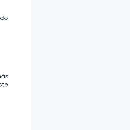
ido
más
ste