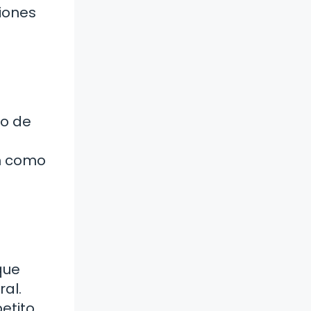
iones
po de
an como
que
al.
etito.