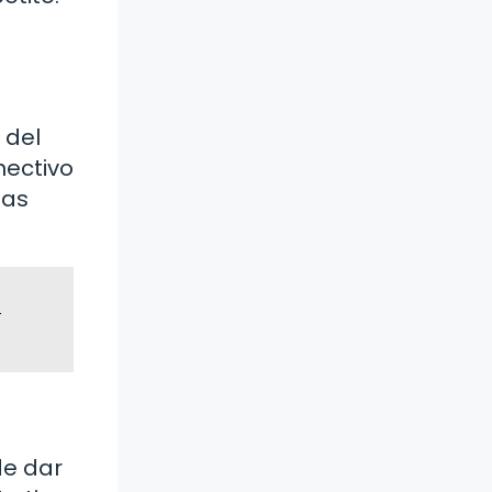
 del
nectivo
nas
o
de dar