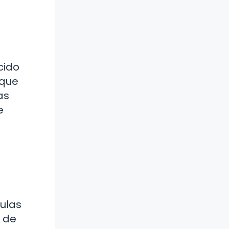
cido
 que
as
e
culas
n de