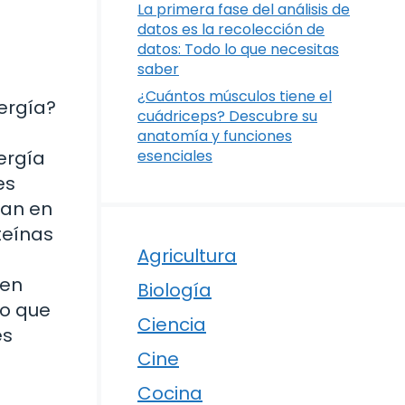
La primera fase del análisis de
datos es la recolección de
datos: Todo lo que necesitas
saber
¿Cuántos músculos tiene el
ergía?
cuádriceps? Descubre su
s
anatomía y funciones
ergía
esenciales
es
zan en
teínas
Agricultura
 en
Biología
lo que
Ciencia
es
Cine
Cocina