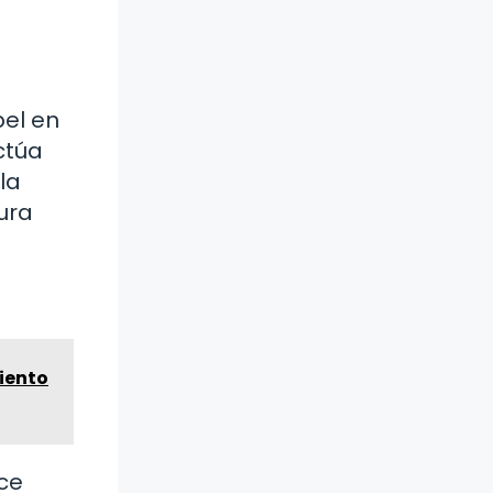
pel en
ctúa
la
ura
iento
ace