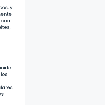
cos, y
mente
 con
ites,
unida
 los
lares.
os