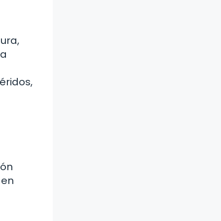
ura,
la
éridos,
ión
 en