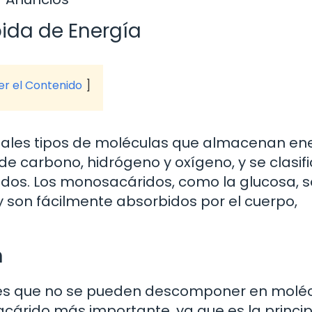
ida de Energía
ver el Contenido
ipales tipos de moléculas que almacenan en
e carbono, hidrógeno y oxígeno, y se clasif
idos. Los monosacáridos, como la glucosa, s
 son fácilmente absorbidos por el cuerpo,
n
es que no se pueden descomponer en molé
árido más importante, ya que es la princip