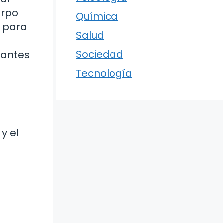
erpo
Química
r para
Salud
Sociedad
tantes
Tecnología
y el