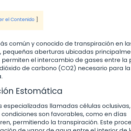
ver el Contenido
más común y conocido de transpiración en la
s, pequeñas aberturas ubicadas principalme
s permiten el intercambio de gases entre la 
e dióxido de carbono (CO2) necesario para la
.
ción Estomática
 especializadas llamadas células oclusivas,
s condiciones son favorables, como en días
en, permitiendo la transpiración. Este proc
ción de vapor de agua entre el interior de l