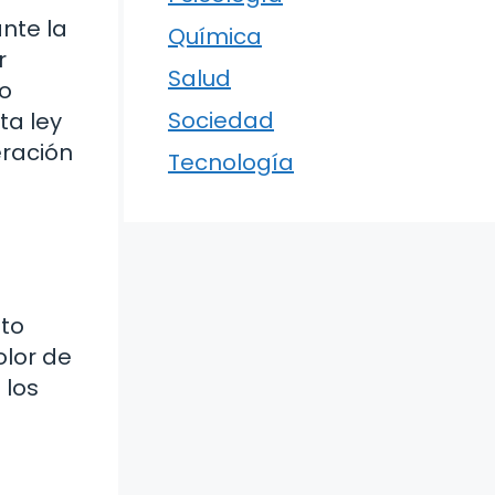
nte la
Química
r
Salud
ro
Sociedad
ta ley
eración
Tecnología
sto
olor de
 los