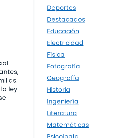
Deportes
Destacados
Educación
Electricidad
Física
ial
Fotografía
antes,
Geografía
illas.
la ley
Historia
se
Ingeniería
Literatura
Matemáticas
Psicología