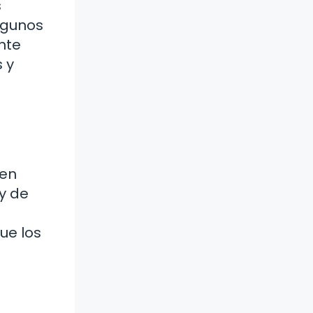
s
lgunos
nte
 y
gen
 y de
ue los