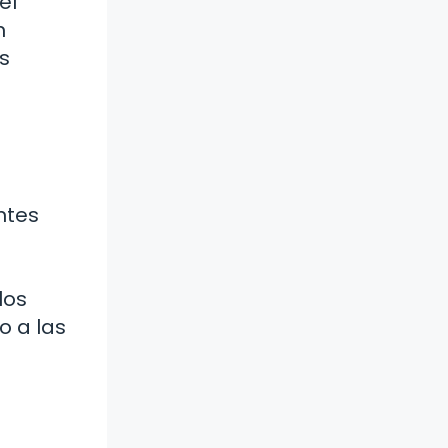
el
n
s
ntes
los
o a las