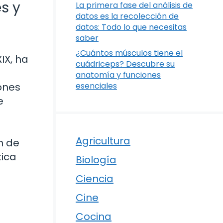
s y
La primera fase del análisis de
datos es la recolección de
datos: Todo lo que necesitas
saber
¿Cuántos músculos tiene el
IX, ha
cuádriceps? Descubre su
anatomía y funciones
ones
esenciales
e
Agricultura
n de
tica
Biología
Ciencia
Cine
Cocina