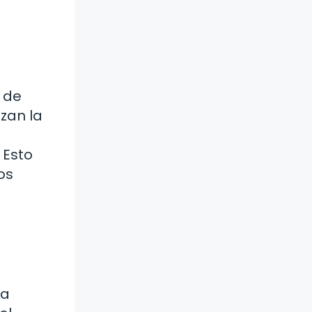
 de
izan la
 Esto
os
la