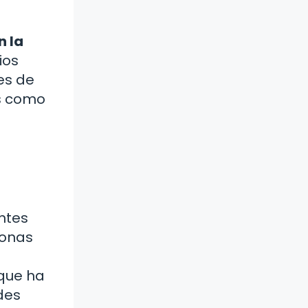
n la
ios
es de
es como
ntes
sonas
oque ha
des