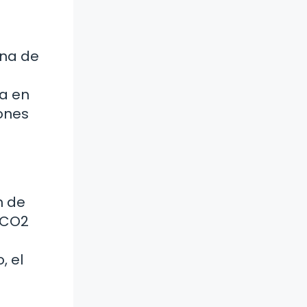
ena de
ma en
rones
n de
o CO2
, el