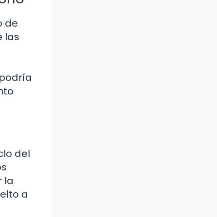
o de
 las
 podría
nto
clo del
os
 la
elto a