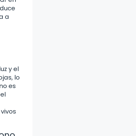
oduce
a a
uz y el
jas, lo
no es
el
 vivos
bono