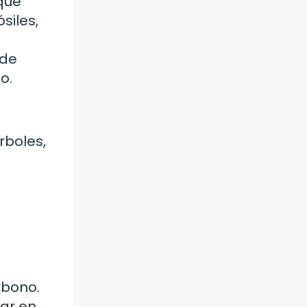
 que
siles,
 de
o.
rboles,
rbono.
lar en