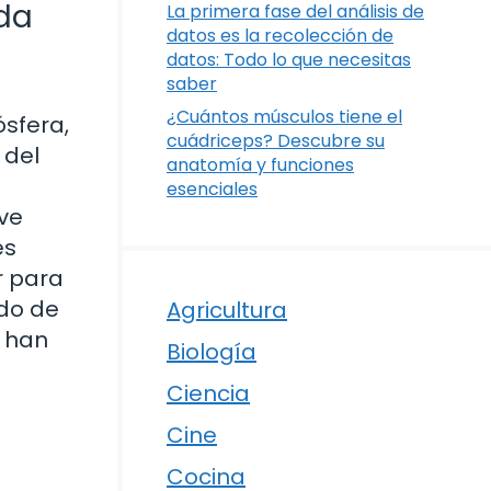
ada
La primera fase del análisis de
datos es la recolección de
datos: Todo lo que necesitas
saber
o
¿Cuántos músculos tiene el
ósfera,
cuádriceps? Descubre su
 del
anatomía y funciones
esenciales
lve
es
r para
ido de
Agricultura
s han
Biología
Ciencia
Cine
Cocina