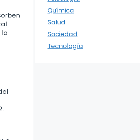
Química
bsorben
Salud
tal
 la
Sociedad
Tecnología
del
2.