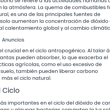
arbono se refiere a las actividades humanas
n la atmósfera. La quema de combustibles fó
ural, es una de las principales fuentes de
 solo aumentan la concentración de dióxido
l calentamiento global y al cambio climátic
Anuncios
crucial en el ciclo antropogénico. Al talar á
lantas pueden absorber, lo que exacerba el
ticas agrícolas, como el uso excesivo de
l suelo, también pueden liberar carbono
más el ciclo natural.
l Ciclo
ás importantes en el ciclo del dióxido de ca
lgas y algunas bacterias convierten la luz so