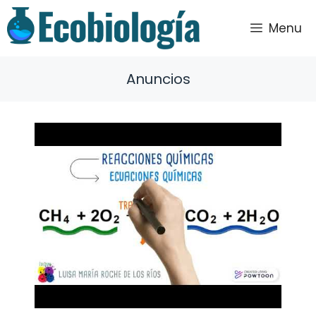
Saltar
al
Menu
contenido
Anuncios