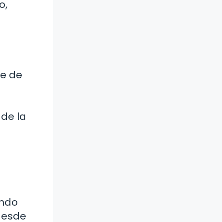
o,
le de
 de la
ando
 desde