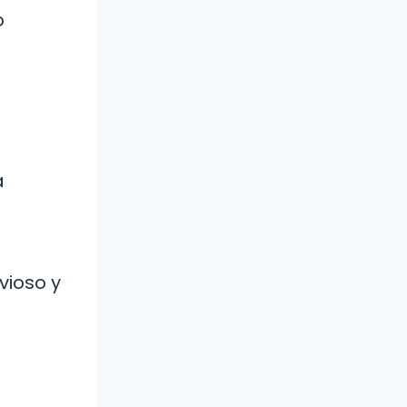
o
a
vioso y