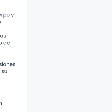
erpo y
s
tas
jo de
siones
 su
a