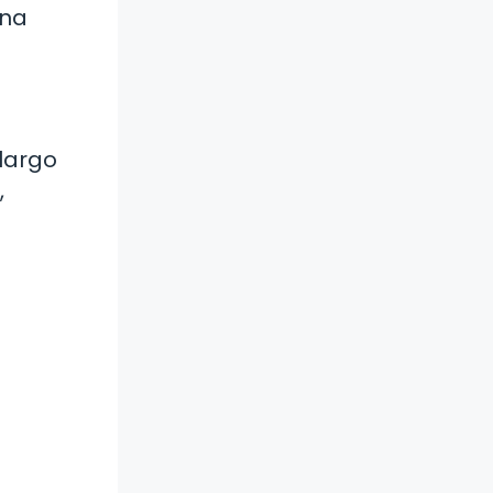
mna
largo
,