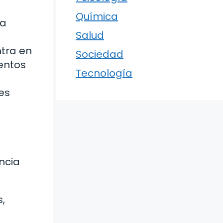
Química
la
Salud
ntra en
Sociedad
ientos
Tecnología
es
ncia
,