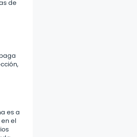
mas de
opaga
ección,
na es a
 en el
ios