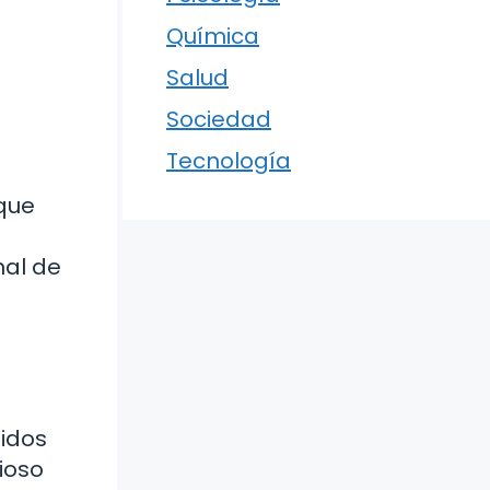
Química
Salud
Sociedad
Tecnología
que
nal de
s
uidos
gioso