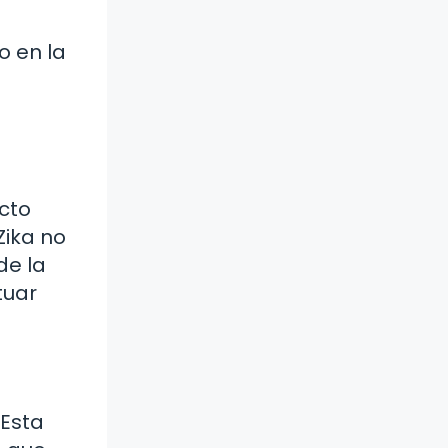
o en la
cto
Zika no
de la
tuar
 Esta