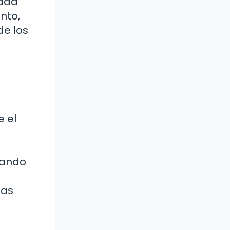
tada
anto,
de los
e el
uando
eas