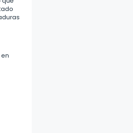
o que
stado
caduras
 en