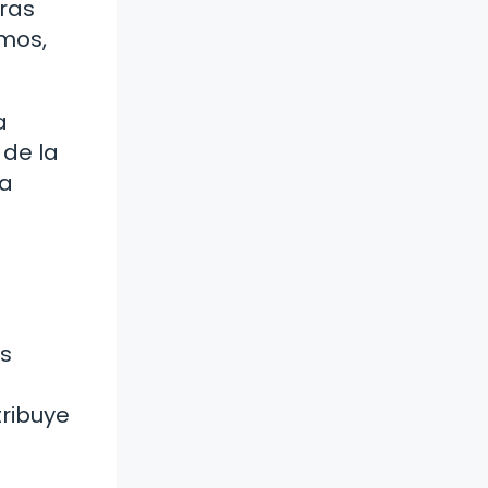
tras
emos,
a
 de la
la
es
tribuye