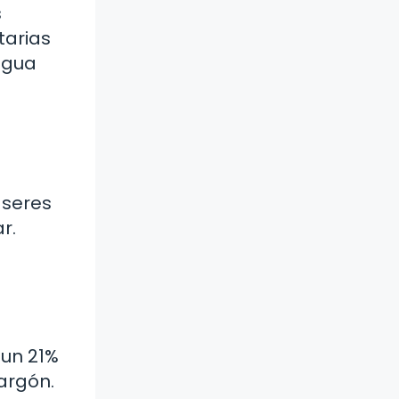
s
tarias
agua
 seres
r.
 un 21%
argón.