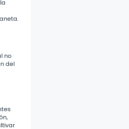
la
laneta.
l no
ón del
ntes
ón,
ltivar