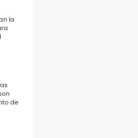
an la
ura
d
cas
 son
nto de