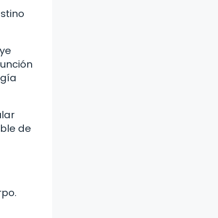
estino
uye
función
rgía
ular
able de
rpo.