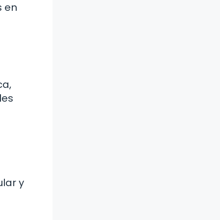
s en
ca,
les
ular y