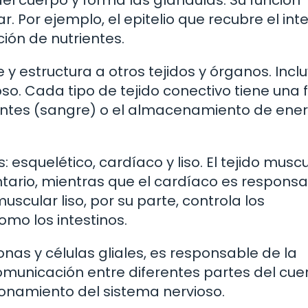
del cuerpo y forma las glándulas. Su función
r. Por ejemplo, el epitelio que recubre el int
ión de nutrientes.
y estructura a otros tejidos y órganos. Incl
oso. Cada tipo de tejido conectivo tiene una 
ientes (sangre) o el almacenamiento de ene
s: esquelético, cardíaco y liso. El tejido musc
tario, mientras que el cardíaco es respons
uscular liso, por su parte, controla los
mo los intestinos.
s y células gliales, es responsable de la
comunicación entre diferentes partes del cue
ionamiento del sistema nervioso.