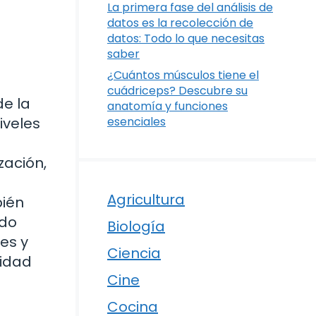
La primera fase del análisis de
datos es la recolección de
datos: Todo lo que necesitas
saber
¿Cuántos músculos tiene el
cuádriceps? Descubre su
de la
anatomía y funciones
iveles
esenciales
zación,
Agricultura
bién
ndo
Biología
es y
Ciencia
jidad
Cine
Cocina