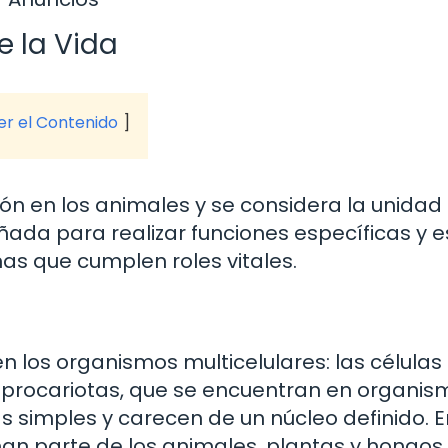
e la Vida
ver el Contenido
ción en los animales y se considera la unidad
ñada para realizar funciones específicas y e
as que cumplen roles vitales.
en los organismos multicelulares: las células
as procariotas, que se encuentran en organi
s simples y carecen de un núcleo definido. E
man parte de los animales, plantas y hongos,