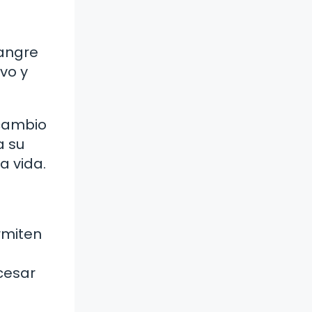
sangre
ivo y
rcambio
a su
a vida.
rmiten
cesar