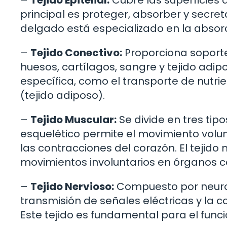
–
Tejido Epitelial:
Cubre las superficies 
principal es proteger, absorber y secreta
delgado está especializado en la absorc
–
Tejido Conectivo:
Proporciona soporte 
huesos, cartílagos, sangre y tejido adip
específica, como el transporte de nutr
(tejido adiposo).
–
Tejido Muscular:
Se divide en tres tipo
esquelético permite el movimiento volun
las contracciones del corazón. El tejido m
movimientos involuntarios en órganos co
–
Tejido Nervioso:
Compuesto por neurona
transmisión de señales eléctricas y la 
Este tejido es fundamental para el func